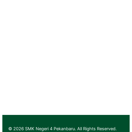
Portal Pemerintah Provinsi Riau
Dinas Pendidikan Provinsi Riau
PGRI Provinsi Riau
Rumah Vokasi Riau
Lapak Vokasi Riau
Info GTK Kemdikbud
Aplikasi Layanan PTK & Jabfung
Pendaftaran
Informasi Pendaftaran
Informasi Hasil Seleksi, Daftar Ulang dan MPLS
© 2026 SMK Negeri 4 Pekanbaru. All Rights Reserved.