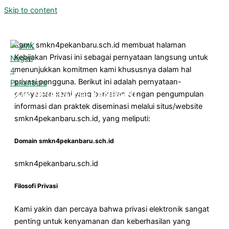
Skip to content
Kami, smkn4pekanbaru.sch.id membuat halaman
Kebijakan Privasi ini sebagai pernyataan langsung untuk
menunjukkan komitmen kami khususnya dalam hal
privasi pengguna. Berikut ini adalah pernyataan-
SMK NEGERI 4 PEKANBARU
pernyataan kami yang berkaitan dengan pengumpulan
informasi dan praktek diseminasi melalui situs/website
smkn4pekanbaru.sch.id, yang meliputi:
Domain smkn4pekanbaru.sch.id
smkn4pekanbaru.sch.id
Filosofi Privasi
Kami yakin dan percaya bahwa privasi elektronik sangat
penting untuk kenyamanan dan keberhasilan yang