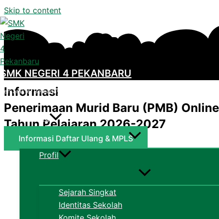
Skip to content
SMK NEGERI 4 PEKANBARU
Informasi
Berkarakter Berbudaya Lingkungan dan Sehat
Penerimaan Murid Baru (PMB) Online
Tentang
Tahun Pelajaran 2026-2027
Informasi Daftar Ulang & MPLS
Profil
Sejarah Singkat
Identitas Sekolah
Komite Sekolah