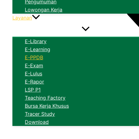
Pengumuman
Lowongan Kerja
Layanan
E-Library
E-Learning
E-PPDB
E-Exam
E-Lulus
E-Rapor
LSP P1
Teaching Factory
Bursa Kerja Khusus
Tracer Study
Download
Produk