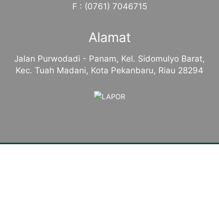
F : (0761) 7046715
Alamat
Jalan Purwodadi - Panam, Kel. Sidomulyo Barat,
Kec. Tuah Madani, Kota Pekanbaru, Riau 28294
Tentang Kampus
Sambutan Kepala Sekolah
Sejarah Singkat
Visi, Misi dan Tujuan
Identitas Sekolah