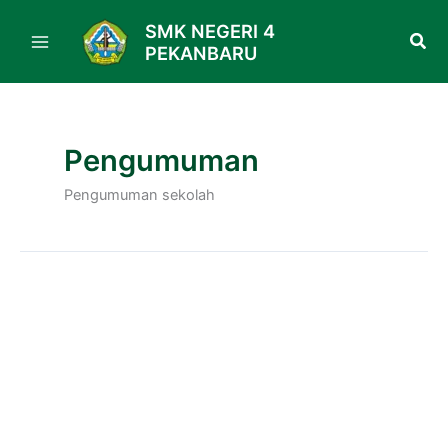
Skip
SMK NEGERI 4
to
PEKANBARU
content
Pengumuman
Pengumuman sekolah
Pelantikan
Jul
dan
24
Pengucapan
Sumpah