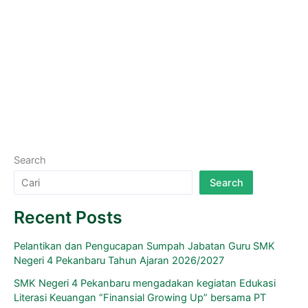
Pengumuman
/ By
Admin
Assalamualaikum wr wb,kepada bapak/ibu walikelas Mohon
diinfokan kepada siswanya yang mendapat beasiswa PIP,
bisa mengambil persyaratan di TU bagian kesiswaan dari
pukul : 09.00-11.00.Tanggal 17
Read More »
Search
Search
Recent Posts
Pelantikan dan Pengucapan Sumpah Jabatan Guru SMK
Negeri 4 Pekanbaru Tahun Ajaran 2026/2027
SMK Negeri 4 Pekanbaru mengadakan kegiatan Edukasi
Literasi Keuangan “Finansial Growing Up” bersama PT