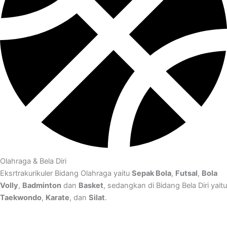
Olahraga & Bela Diri
Eksrtrakurikuler Bidang Olahraga yaitu
Sepak Bola
,
Futsal
,
Bola
Volly
,
Badminton
dan
Basket
, sedangkan di Bidang Bela Diri yaitu
Taekwondo
,
Karate
, dan
Silat
.