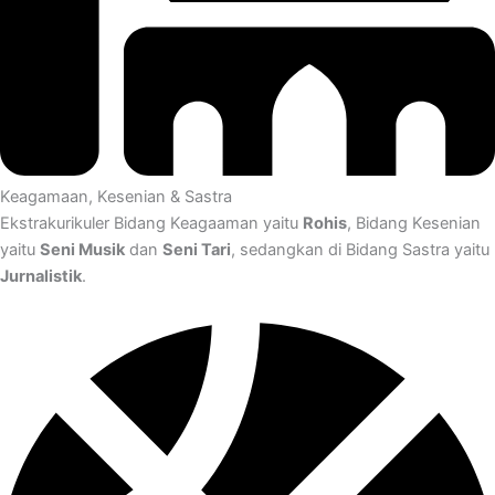
Keagamaan, Kesenian & Sastra
Ekstrakurikuler Bidang Keagaaman yaitu
Rohis
, Bidang Kesenian
yaitu
Seni Musik
dan
Seni Tari
, sedangkan di Bidang Sastra yaitu
Jurnalistik
.