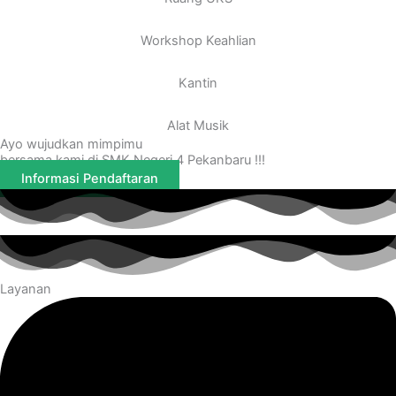
Workshop Keahlian
Kantin
Alat Musik
Ayo wujudkan mimpimu
bersama kami di SMK Negeri 4 Pekanbaru !!!
Informasi Pendaftaran
Layanan