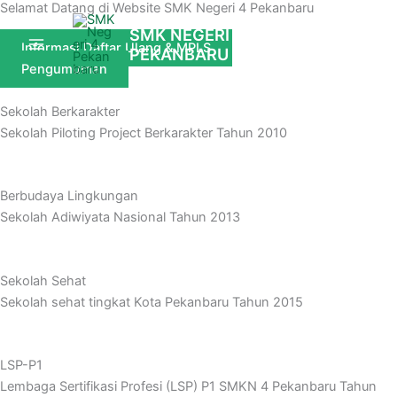
Selamat Datang di Website SMK Negeri 4 Pekanbaru
Skip
Search...
to
SMK NEGERI 4
Informasi Daftar Ulang & MPLS
PEKANBARU
content
Pengumuman
Sekolah Berkarakter
Sekolah Piloting Project Berkarakter Tahun 2010
Berbudaya Lingkungan
Sekolah Adiwiyata Nasional Tahun 2013
Sekolah Sehat
Sekolah sehat tingkat Kota Pekanbaru Tahun 2015
LSP-P1
Lembaga Sertifikasi Profesi (LSP) P1 SMKN 4 Pekanbaru Tahun