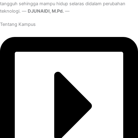
tangguh sehingga mampu hidup selaras didalam perubahan
teknologi. —
DJUNAIDI, M.Pd.
—
Tentang Kampus