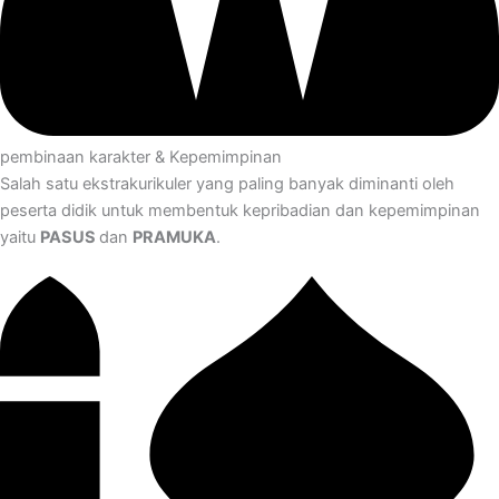
pembinaan karakter & Kepemimpinan
Salah satu ekstrakurikuler yang paling banyak diminanti oleh
peserta didik untuk membentuk kepribadian dan kepemimpinan
yaitu
PASUS
dan
PRAMUKA
.