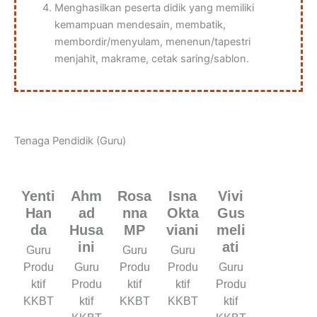
Menghasilkan peserta didik yang memiliki
kemampuan mendesain, membatik,
membordir/menyulam, menenun/tapestri
menjahit, makrame, cetak saring/sablon.
Tenaga Pendidik (Guru)
Yenti
Ahm
Rosa
Isna
Vivi
Han
ad
nna
Okta
Gus
da
Husa
MP
viani
meli
ini
ati
Guru
Guru
Guru
Produ
Guru
Produ
Produ
Guru
ktif
Produ
ktif
ktif
Produ
KKBT
ktif
KKBT
KKBT
ktif