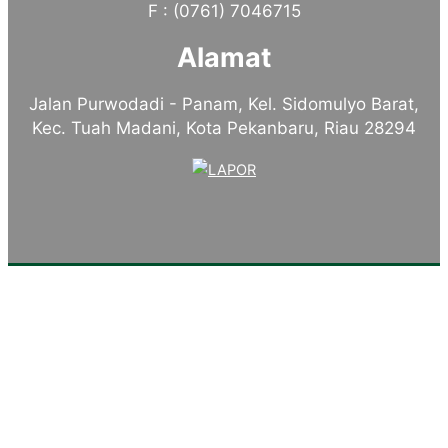
F : (0761) 7046715
Alamat
Jalan Purwodadi - Panam, Kel. Sidomulyo Barat,
Kec. Tuah Madani, Kota Pekanbaru, Riau 28294
Tentang Kampus
Sambutan Kepala Sekolah
Sejarah Singkat
Visi, Misi dan Tujuan
Identitas Sekolah