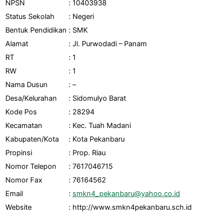
NPSN
:
10403938
Status Sekolah
:
Negeri
Bentuk Pendidikan
:
SMK
Alamat
:
Jl. Purwodadi – Panam
RT
:
1
RW
:
1
Nama Dusun
:
–
Desa/Kelurahan
:
Sidomulyo Barat
Kode Pos
:
28294
Kecamatan
:
Kec. Tuah Madani
Kabupaten/Kota
:
Kota Pekanbaru
Propinsi
:
Prop. Riau
Nomor Telepon
:
7617046715
Nomor Fax
:
76164562
Email
:
smkn4_pekanbaru@yahoo.co.id
Website
:
http://www.smkn4pekanbaru.sch.id