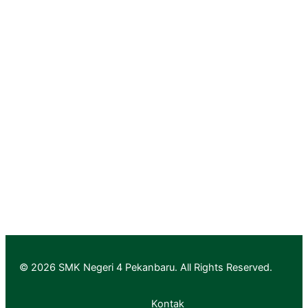
PGRI Provinsi Riau
Rumah Vokasi Riau
Lapak Vokasi Riau
Info GTK Kemdikbud
Aplikasi Layanan PTK & Jabfung
Pendaftaran
Informasi Pendaftaran
Informasi Hasil Seleksi, Daftar Ulang dan MPLS
© 2026 SMK Negeri 4 Pekanbaru. All Rights Reserved.
Kontak