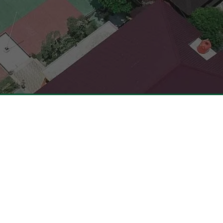
Pendaftaran
Informasi Pendaftaran
dikbud
Informasi Hasil Seleksi, Daftar Ulang
Riau
dan MPLS
iau