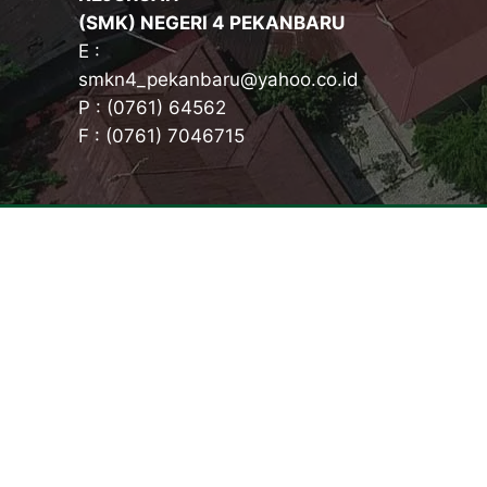
(SMK) NEGERI 4 PEKANBARU
E :
smkn4_pekanbaru@yahoo.co.id
P : (0761) 64562
F : (0761) 7046715
Tentang Kampus
Konsen
Sambutan Kepala Sekolah
Teknik K
Sejarah Singkat
Teknik K
Visi, Misi dan Tujuan
(TKP)
Identitas Sekolah
Kriya Kre
Makna Lambang
Kriya Kr
Mars SMKN 4 Pekanbaru
Desain K
Komite Sekolah
Desain d