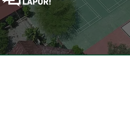
trasi Keahlian
Tautan Langsung
omputer dan Jaringan (TKJ)
Dirjen Vokasi Kemdikbud
onstruksi dan Perumahan
Portal Layanan GTK Kemen
Portal Pemerintah Provinsi 
atif Batik & Tekstil (KKBT)
Dinas Pendidikan Provinsi R
eatif Kayu & Rotan (KKKR)
PGRI Provinsi Riau
omunikasi Visual (DKV)
Rumah Vokasi Riau
an Produksi Busana (DPB)
Lapak Vokasi Riau