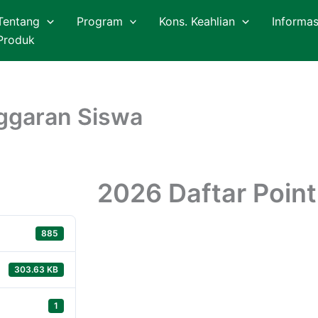
Tentang
Program
Kons. Keahlian
Informas
Produk
nggaran Siswa
2026 Daftar Poin
885
303.63 KB
1