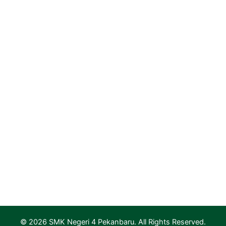
Portal Layanan GTK Kemendikbud
Portal Pemerintah Provinsi Riau
Dinas Pendidikan Provinsi Riau
PGRI Provinsi Riau
Rumah Vokasi Riau
Lapak Vokasi Riau
Info GTK Kemdikbud
Aplikasi Layanan PTK & Jabfung
Pendaftaran
Informasi Pendaftaran
Informasi Hasil Seleksi, Daftar Ulang dan MPLS
© 2026 SMK Negeri 4 Pekanbaru. All Rights Reserved.