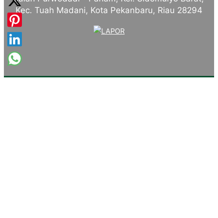
Kec. Tuah Madani, Kota Pekanbaru, Riau 28294
Tentang Kampus
Sambutan Kepala Sekolah
Sejarah Singkat
Visi, Misi dan Tujuan
Identitas Sekolah
Makna Lambang
Mars SMKN 4 Pekanbaru
Komite Sekolah
Konsentrasi Keahlian