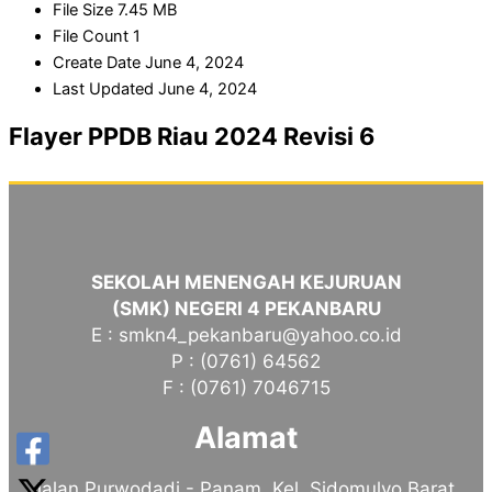
File Size
7.45 MB
File Count
1
Create Date
June 4, 2024
Last Updated
June 4, 2024
Flayer PPDB Riau 2024 Revisi 6
SEKOLAH MENENGAH KEJURUAN
(SMK) NEGERI 4 PEKANBARU
E : smkn4_pekanbaru@yahoo.co.id
P : (0761) 64562
F : (0761) 7046715
Alamat
Jalan Purwodadi - Panam, Kel. Sidomulyo Barat,