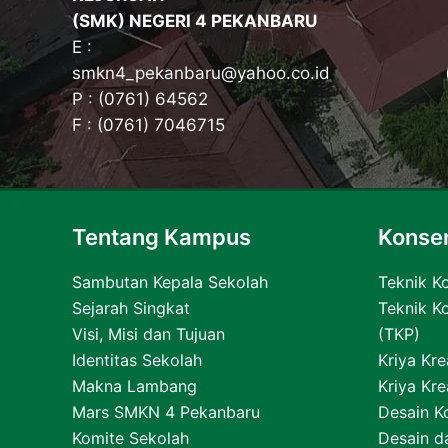
(SMK) NEGERI 4 PEKANBARU
E :
smkn4_pekanbaru@yahoo.co.id
P : (0761) 64562
F : (0761) 7046715
Tentang Kampus
Konsen
Sambutan Kepala Sekolah
Teknik K
Sejarah Singkat
Teknik K
Visi, Misi dan Tujuan
(TKP)
Identitas Sekolah
Kriya Kre
Makna Lambang
Kriya Kr
Mars SMKN 4 Pekanbaru
Desain K
Komite Sekolah
Desain d