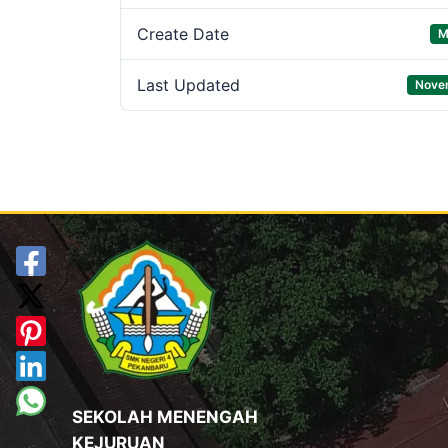
Create Date
M
Last Updated
Nove
SEKOLAH MENENGAH
KEJURUAN