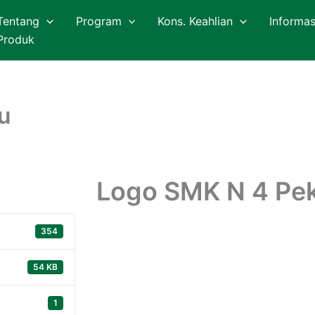
Tentang
Program
Kons. Keahlian
Informas
Produk
u
Logo SMK N 4 Pe
354
54 KB
1