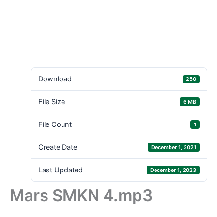
Download
250
File Size
6 MB
File Count
1
Create Date
December 1, 2021
Last Updated
December 1, 2023
Mars SMKN 4.mp3