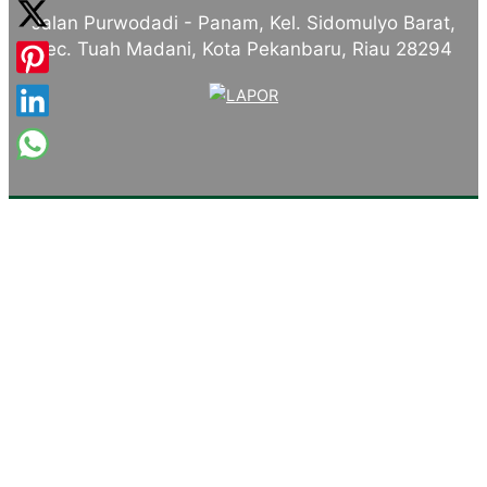
Jalan Purwodadi - Panam, Kel. Sidomulyo Barat,
Kec. Tuah Madani, Kota Pekanbaru, Riau 28294
Tentang Kampus
Sambutan Kepala Sekolah
Sejarah Singkat
Visi, Misi dan Tujuan
Identitas Sekolah
Makna Lambang
Mars SMKN 4 Pekanbaru
Komite Sekolah