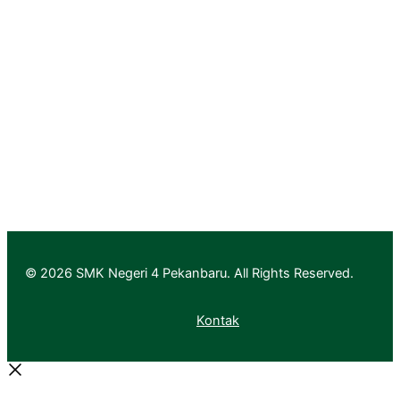
Aplikasi Layanan PTK & Jabfung
Pendaftaran
Informasi Pendaftaran
Informasi Hasil Seleksi, Daftar Ulang dan MPLS
© 2026 SMK Negeri 4 Pekanbaru. All Rights Reserved.
Kontak