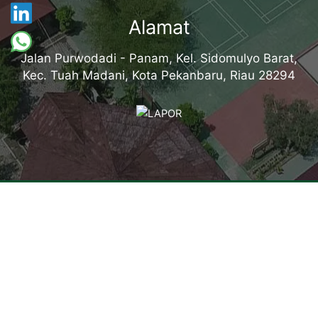
Alamat
Jalan Purwodadi - Panam, Kel. Sidomulyo Barat,
Kec. Tuah Madani, Kota Pekanbaru, Riau 28294
Tentang Kampus
Sambutan Kepala Sekolah
Sejarah Singkat
Visi, Misi dan Tujuan
Identitas Sekolah
Makna Lambang