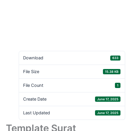
Download
633
File Size
15.38 KB
File Count
1
Create Date
June 17, 2025
Last Updated
June 17, 2025
Template Surat