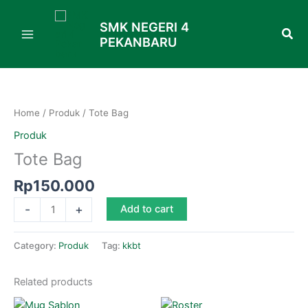
Skip
to
SMK NEGERI 4
PEKANBARU
content
Tote
Bag
quantity
Home
/
Produk
/ Tote Bag
Produk
Tote Bag
Rp
150.000
-
+
Add to cart
Category:
Produk
Tag:
kkbt
Related products