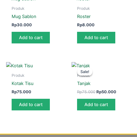
Produk
Produk
Mug Sablon
Roster
Rp
30.000
Rp
8.000
Add to cart
Add to cart
Original
Current
price
price
Sale!
Sale!
was:
is:
Produk
Produk
Rp75.000.
Rp50.000.
Kotak Tisu
Tanjak
Rp
75.000
Rp
75.000
Rp
50.000
Add to cart
Add to cart