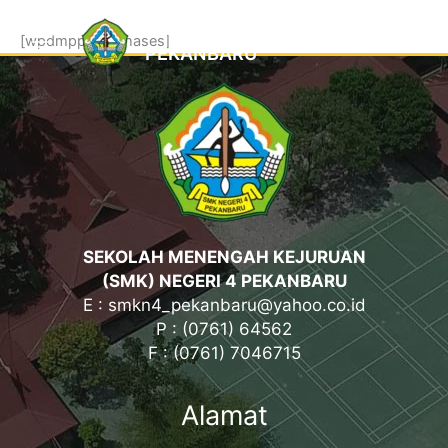
Skip
SMK NEGERI 4
to
[wpdmpp_purchases]
PEKANBARU
content
SEKOLAH MENENGAH KEJURUAN
(SMK) NEGERI 4 PEKANBARU
E : smkn4_pekanbaru@yahoo.co.id
P : (0761) 64562
F : (0761) 7046715
Alamat