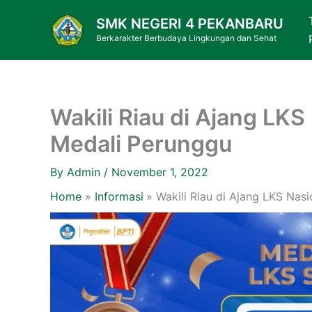
Skip
SMK NEGERI 4 PEKANBARU
to
Berkarakter Berbudaya Lingkungan dan Sehat
content
Wakili Riau di Ajang LK
Medali Perunggu
By
Admin
/
November 1, 2022
Home
Informasi
Wakili Riau di Ajang LKS Nas