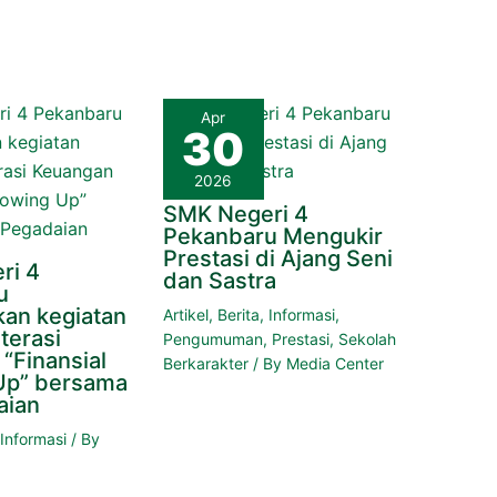
Apr
30
2026
SMK Negeri 4
Pekanbaru Mengukir
Prestasi di Ajang Seni
ri 4
dan Sastra
u
an kegiatan
Artikel
,
Berita
,
Informasi
,
terasi
Pengumuman
,
Prestasi
,
Sekolah
“Finansial
Berkarakter
/ By
Media Center
Up” bersama
aian
,
Informasi
/ By