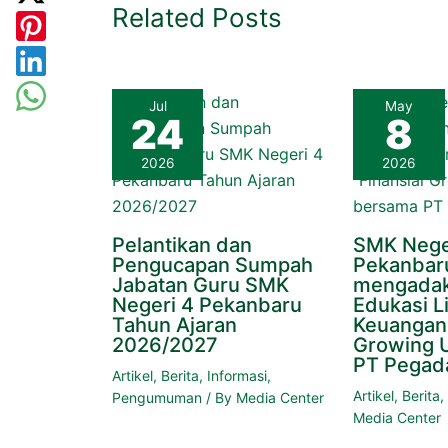
Related Posts
Jul
May
24
8
2026
2026
Pelantikan dan
SMK Nege
Pengucapan Sumpah
Pekanbar
Jabatan Guru SMK
mengadak
Negeri 4 Pekanbaru
Edukasi Li
Tahun Ajaran
Keuangan 
2026/2027
Growing 
PT Pegad
Artikel
,
Berita
,
Informasi
,
Artikel
,
Berita
Pengumuman
/ By
Media Center
Media Center