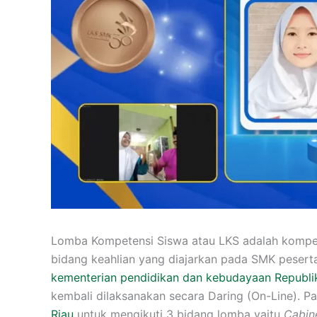
Lomba Kompetensi Siswa atau LKS adalah kompeti
bidang keahlian yang diajarkan pada SMK pesert
kementerian pendidikan dan kebudayaan Republi
kembali dilaksanakan secara Daring (On-Line). Pa
Riau
untuk mengikuti 3 bidang lomba yaitu
Cabin