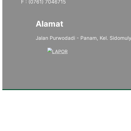
F : (0761) 7046715
Alamat
Jalan Purwodadi - Panam, Kel. Sidomuly
Tentang Kampus
Sambutan Kepala Sekolah
Sejarah Singkat