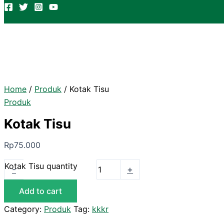
Home
/
Produk
/ Kotak Tisu
Produk
Kotak Tisu
Rp
75.000
Kotak Tisu quantity
-
+
Add to cart
Category:
Produk
Tag:
kkkr