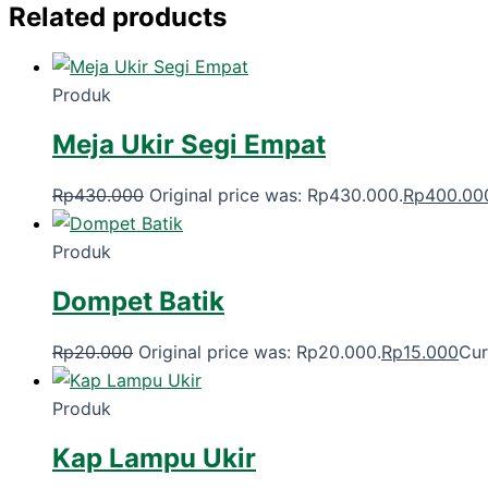
Related products
Produk
Meja Ukir Segi Empat
Rp
430.000
Original price was: Rp430.000.
Rp
400.00
Produk
Dompet Batik
Rp
20.000
Original price was: Rp20.000.
Rp
15.000
Cur
Produk
Kap Lampu Ukir