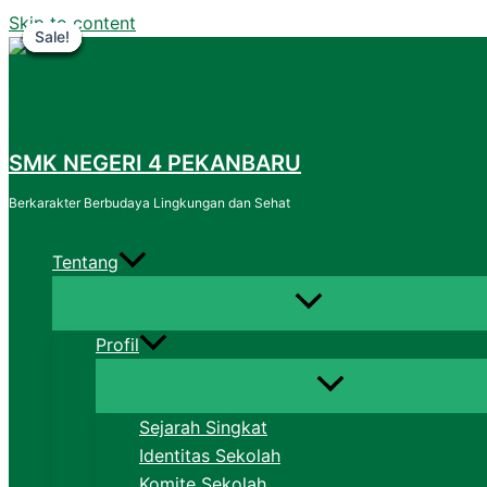
Skip to content
Sale!
Sale!
Sale!
Sale!
Sale!
Sale!
SMK NEGERI 4 PEKANBARU
Berkarakter Berbudaya Lingkungan dan Sehat
Tentang
Profil
Sejarah Singkat
Identitas Sekolah
Komite Sekolah