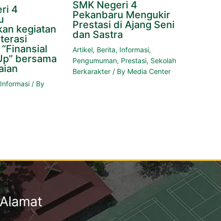
SMK Negeri 4
ri 4
Pekanbaru Mengukir
u
Prestasi di Ajang Seni
an kegiatan
dan Sastra
terasi
“Finansial
Artikel
,
Berita
,
Informasi
,
Up” bersama
Pengumuman
,
Prestasi
,
Sekolah
aian
Berkarakter
/ By
Media Center
,
Informasi
/ By
Alamat