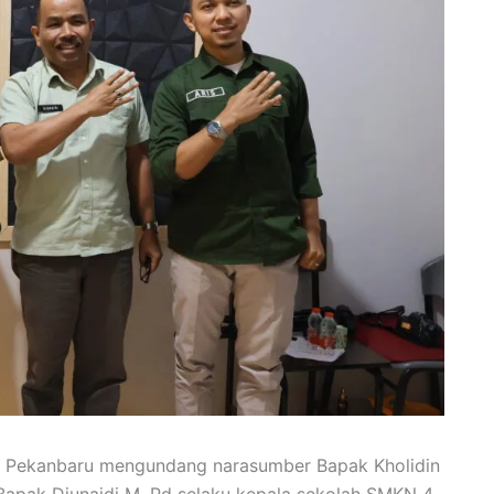
 4 Pekanbaru mengundang narasumber Bapak Kholidin
Bapak Djunaidi M. Pd selaku kepala sekolah SMKN 4