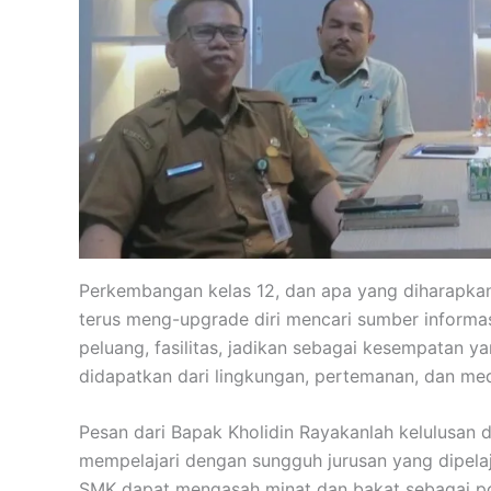
Perkembangan kelas 12, dan apa yang diharapkan u
terus meng-upgrade diri mencari sumber inform
peluang, fasilitas, jadikan sebagai kesempatan y
didapatkan dari lingkungan, pertemanan, dan med
Pesan dari Bapak Kholidin Rayakanlah kelulusan
mempelajari dengan sungguh jurusan yang dipelaja
SMK dapat mengasah minat dan bakat sebagai po