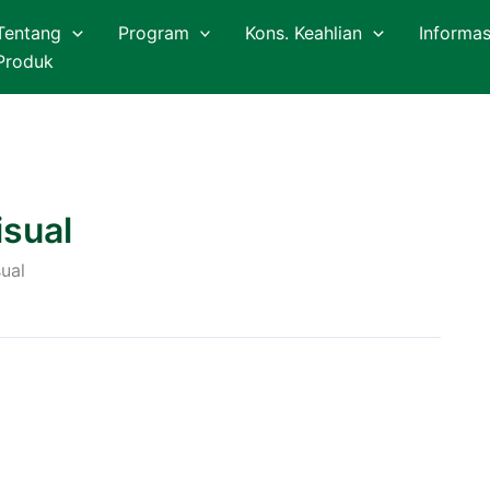
Tentang
Program
Kons. Keahlian
Informas
Produk
isual
ual