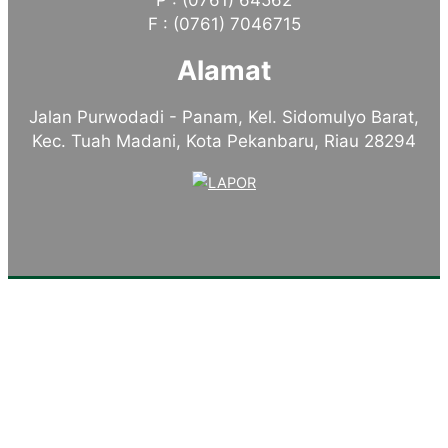
P : (0761) 64562
F : (0761) 7046715
Alamat
Jalan Purwodadi - Panam, Kel. Sidomulyo Barat,
Kec. Tuah Madani, Kota Pekanbaru, Riau 28294
Tentang Kampus
Sambutan Kepala Sekolah
Sejarah Singkat
Visi, Misi dan Tujuan
Identitas Sekolah