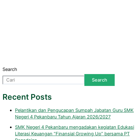
Pembekalan Peserta PKL SMK N 4
Pekanbaru TP. 21-22
Berita
,
Informasi
,
PKL Peserta Didik
/ By
Admin
Praktik Kerja Lapangan (PKL) merupakan salah satu sarana
dalam mengenalkan dunia kerja kepada Peserta Didik. Dalam
hal ini SMK Negeri 4 Pekanbaru memberikan Pembekalan PKL
Pembekalan Peserta PKL SMK N 4 Pekanbaru TP. 21-22
Search
Read More »
Search
Recent Posts
Pelantikan dan Pengucapan Sumpah Jabatan Guru SMK
Negeri 4 Pekanbaru Tahun Ajaran 2026/2027
SMK Negeri 4 Pekanbaru mengadakan kegiatan Edukasi
Literasi Keuangan “Finansial Growing Up” bersama PT