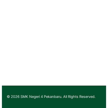
PGRI Provinsi Riau
Rumah Vokasi Riau
Lapak Vokasi Riau
Info GTK Kemdikbud
Aplikasi Layanan PTK & Jabfung
Pendaftaran
Informasi Pendaftaran
Informasi Hasil Seleksi, Daftar Ulang dan MPLS
© 2026 SMK Negeri 4 Pekanbaru. All Rights Reserved.