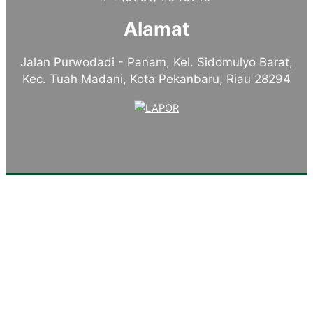
Alamat
Jalan Purwodadi - Panam, Kel. Sidomulyo Barat,
Kec. Tuah Madani, Kota Pekanbaru, Riau 28294
Tentang Kampus
Sambutan Kepala Sekolah
Sejarah Singkat
Visi, Misi dan Tujuan
Identitas Sekolah
Makna Lambang