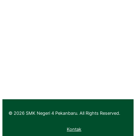
Rumah Vokasi Riau
Lapak Vokasi Riau
Info GTK Kemdikbud
Aplikasi Layanan PTK & Jabfung
Pendaftaran
Informasi Pendaftaran
Informasi Hasil Seleksi, Daftar Ulang dan MPLS
© 2026 SMK Negeri 4 Pekanbaru. All Rights Reserved.
Kontak