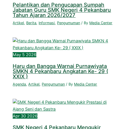
Pelantikan dan Pengucapan Sumpah
Jabatan Guru SMK Negeri 4 Pekanbaru
Tahun Ajaran 2026/2027
Artikel
,
Berita
,
Informasi
,
Pengumuman
/ By
Media Center
May
5
2026
Haru dan Bangga Warnai Purnawiyata
SMKN 4 Pekanbaru Angkatan Ke- 29 (
XXIX )
Agenda
,
Artikel
,
Pengumuman
/ By
Media Center
Apr
30
2026
SMK Negeri 4 Pekanbaru Mengukir