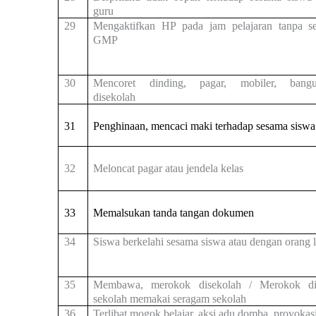
guru
29
Mengaktifkan HP pada jam pelajaran tanpa se
GMP
30
Mencoret dinding, pagar, mobiler, bang
disekolah
31
Penghinaan, mencaci maki terhadap sesama siswa
32
Meloncat pagar atau jendela kelas
33
Memalsukan tanda tangan dokumen
34
Siswa berkelahi sesama siswa atau dengan orang l
35
Membawa, merokok disekolah / Merokok di
sekolah memakai seragam sekolah
36
Terlibat mogok belajar, aksi adu domba, provokas