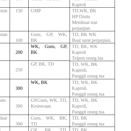
Kaproli
izin
150
GMP
TD,WK, BK
HP Disita
Membuat srat
perjanjian
unan
Guru, GP, WK,
TD, BK WK
100
BK
Buat surat perjanjian,
WK, Guru, GP,
TD, BK, WK
200
BK
Kaproli
Telpon orang tua
GP, BK, TD
TD, WK, BK
250
Kaproli,
Panggil orang tua
WK, BK
TD, WK, BK
300
Kaproli,
Panggil orang tua
ain
GP,Guru, WK, TD,
TD, WK, BK
300
Kesiswaan
Kaproli,
Panggil orang tua
luar
Guru, WK, BK,
TD, BK
300
TD
Panggil orang tua
i
GP, BK, TD,
TD, BK