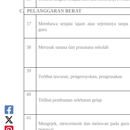
C.
PELANGGARAN BERAT
3
7
Membawa senjata tajam atau sejenisnya tanpa 
guru
3
8
Merusak sarana dan prasarana sekolah
39
Terlibat tawuran, pengeroyokan, pengrusakan
40
Tirlibat pembuatan selebaran gelap
41
Mengejek, mencemooh dan melawan pada guru
pegawai