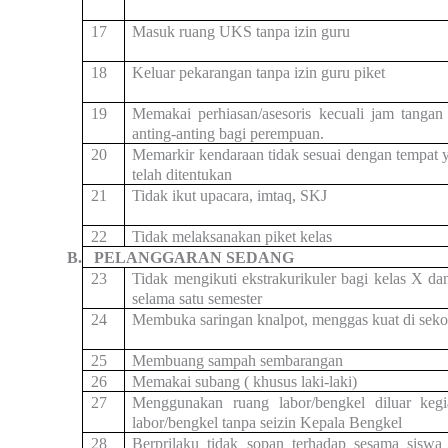
17
Masuk ruang UKS tanpa izin guru
18
Keluar pekarangan tanpa izin guru piket
19
Memakai perhiasan/asesoris kecuali jam tangan
anting-anting bagi perempuan.
20
Memarkir kendaraan tidak sesuai dengan tempat 
telah ditentukan
21
Tidak ikut upacara, imtaq, SKJ
22
Tidak melaksanakan piket kelas
B.
PELANGGARAN SEDANG
23
Tidak mengikuti ekstrakurikuler bagi kelas X da
selama satu semester
24
Membuka saringan knalpot, menggas kuat di seko
25
Membuang sampah sembarangan
26
Memakai subang ( khusus laki-laki)
27
Menggunakan ruang labor/bengkel diluar kegi
labor/bengkel tanpa seizin Kepala Bengkel
28
Berprilaku tidak sopan terhadap sesama siswa