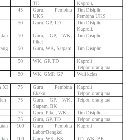
TD
Kaproli,
45
Guru, Pembina
Tim Disiplin
UKS
Pembina UKS
50
Guru, GP, TD
Tim Disiplin
Kaproli,
 dan
50
Guru, GP, WK,
Tim Disiplin
Piket
yang
50
Guru, WK, Satpam
Tim Disiplin
50
WK, GP, TD
Kaproli
Telpon orang tua
50
WK, GMP, GP
Wali kelas
n XI
75
Guru Pembina
Kaproli
Ekskul
Telpon orang tua
lah
75
Guru, GP, WK,
Telpon orang tua
Satpam, BK
75
Guru, Piket, WK
Tim Disiplin
75
Guru, GP, TD
Telpon orang tua
atan
100
Guru Pembina
Kaproli
Labor/Bengkel
 dan
100
Guru, WK, BK
TD, WK, BK