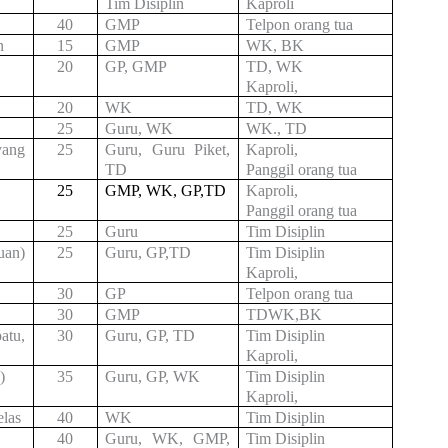
Tim Disiplin
Kaproli
40
GMP
Telpon orang tua
n
15
GMP
WK, BK
20
GP, GMP
TD, WK
Kaproli,
20
WK
TD, WK
25
Guru, WK
WK., TD
yang
25
Guru, Guru Piket,
Kaproli,
TD
Panggil orang tua
25
GMP, WK, GP,TD
Kaproli,
Panggil orang tua
25
Guru
Tim Disiplin
uan)
25
Guru, GP,TD
Tim Disiplin
Kaproli,
30
GP
Telpon orang tua
30
GMP
TDWK,BK
atu,
30
Guru, GP, TD
Tim Disiplin
Kaproli,
3)
35
Guru, GP, WK
Tim Disiplin
Kaproli,
elas
40
WK
Tim Disiplin
40
Guru, WK, GMP,
Tim Disiplin