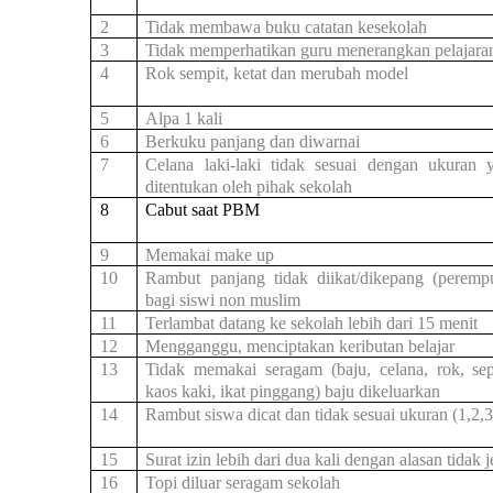
2
Tidak membawa buku catatan kesekolah
3
Tidak memperhatikan guru menerangkan pelajara
4
Rok sempit, ketat dan merubah model
5
Alpa 1 kali
6
Berkuku panjang dan diwarnai
7
Celana laki-laki tidak sesuai dengan ukuran 
ditentukan oleh pihak sekolah
8
Cabut saat PBM
9
Memakai make up
10
Rambut panjang tidak diikat/dikepang (peremp
bagi siswi non muslim
11
Terlambat datang ke sekolah lebih dari 15 menit
12
Mengganggu, menciptakan keributan belajar
13
Tidak memakai seragam (baju, celana, rok, sep
kaos kaki, ikat pinggang) baju dikeluarkan
14
Rambut siswa dicat dan tidak sesuai ukuran (1,2,
15
Surat izin lebih dari dua kali dengan alasan tidak j
16
Topi diluar seragam sekolah