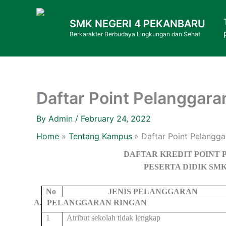
Skip
to
SMK NEGERI 4 PEKANBARU
content
Berkarakter Berbudaya Lingkungan dan Sehat
Daftar Point Pelanggara
By
Admin
/
February 24, 2022
Home
Tentang Kampus
Daftar Point Pelangga
DAFTAR KREDIT POINT 
PESERTA DIDIK SM
No
JENIS PELANGGARAN
A.
PELANGGARAN RINGAN
1
Atribut sekolah tidak lengkap