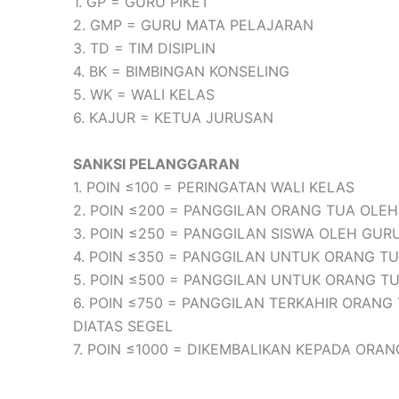
1. GP = GURU PIKET
2. GMP = GURU MATA PELAJARAN
3. TD = TIM DISIPLIN
4. BK = BIMBINGAN KONSELING
5. WK = WALI KELAS
6. KAJUR = KETUA JURUSAN
SANKSI PELANGGARAN
1. POIN ≤100 = PERINGATAN WALI KELAS
2. POIN ≤200 = PANGGILAN ORANG TUA OLE
3. POIN ≤250 = PANGGILAN SISWA OLEH GUR
4. POIN ≤350 = PANGGILAN UNTUK ORANG T
5. POIN ≤500 = PANGGILAN UNTUK ORANG T
6. POIN ≤750 = PANGGILAN TERKAHIR ORAN
DIATAS SEGEL
7. POIN ≤1000 = DIKEMBALIKAN KEPADA ORA