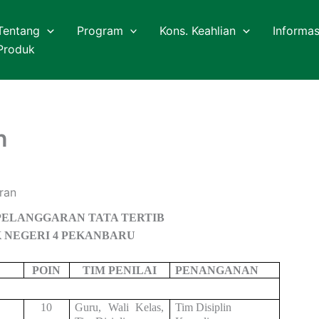
Tentang
Program
Kons. Keahlian
Informas
Produk
n
ran
PELANGGARAN TATA TERTIB
K NEGERI 4 PEKANBARU
POIN
TIM PENILAI
PENANGANAN
10
Guru, Wali Kelas,
Tim Disiplin