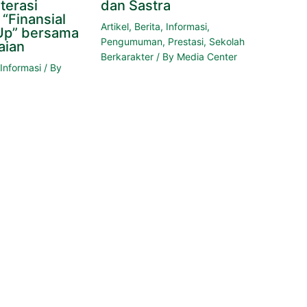
terasi
dan Sastra
“Finansial
Artikel
,
Berita
,
Informasi
,
Up” bersama
Pengumuman
,
Prestasi
,
Sekolah
aian
Berkarakter
/ By
Media Center
,
Informasi
/ By