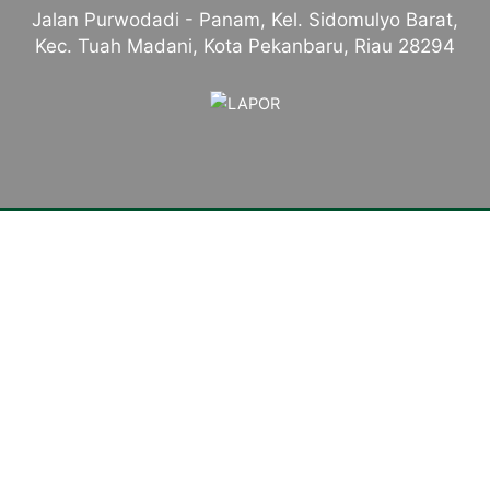
Jalan Purwodadi - Panam, Kel. Sidomulyo Barat,
Kec. Tuah Madani, Kota Pekanbaru, Riau 28294
Tentang Kampus
Sambutan Kepala Sekolah
Sejarah Singkat
Visi, Misi dan Tujuan
Identitas Sekolah
Makna Lambang
Mars SMKN 4 Pekanbaru
Komite Sekolah