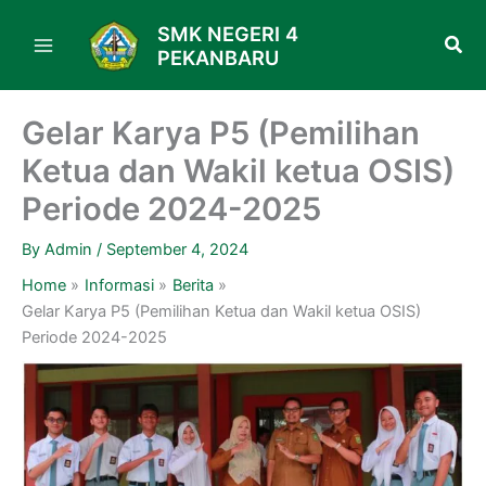
Skip
SMK NEGERI 4
to
PEKANBARU
content
Gelar Karya P5 (Pemilihan
Ketua dan Wakil ketua OSIS)
Periode 2024-2025
By
Admin
/
September 4, 2024
Home
Informasi
Berita
Gelar Karya P5 (Pemilihan Ketua dan Wakil ketua OSIS)
Periode 2024-2025