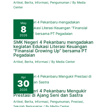
Artikel
,
Berita
,
Informasi
,
Pengumuman
/ By
Media
Center
May
8
2026
SMK Negeri 4 Pekanbaru mengadakan
kegiatan Edukasi Literasi Keuangan
“Finansial Growing Up” bersama PT
Pegadaian
Artikel
,
Berita
,
Informasi
/ By
Media Center
Apr
30
2026
SMK Negeri 4 Pekanbaru Mengukir
Prestasi di Ajang Seni dan Sastra
Artikel
,
Berita
,
Informasi
,
Pengumuman
,
Prestasi
,
Sekolah Berkarakter
/ By
Media Center