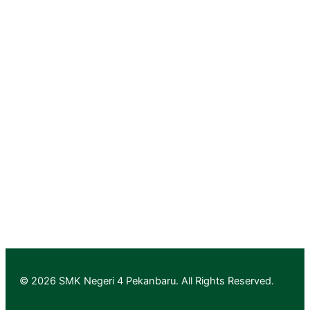
Dinas Pendidikan Provinsi Riau
PGRI Provinsi Riau
Rumah Vokasi Riau
Lapak Vokasi Riau
Info GTK Kemdikbud
Aplikasi Layanan PTK & Jabfung
Pendaftaran
Informasi Pendaftaran
Informasi Hasil Seleksi, Daftar Ulang dan MPLS
© 2026 SMK Negeri 4 Pekanbaru. All Rights Reserved.