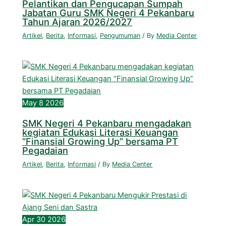
Pelantikan dan Pengucapan Sumpah
Jabatan Guru SMK Negeri 4 Pekanbaru
Tahun Ajaran 2026/2027
Artikel
,
Berita
,
Informasi
,
Pengumuman
/ By
Media Center
May
8
2026
SMK Negeri 4 Pekanbaru mengadakan
kegiatan Edukasi Literasi Keuangan
“Finansial Growing Up” bersama PT
Pegadaian
Artikel
,
Berita
,
Informasi
/ By
Media Center
Apr
30
2026