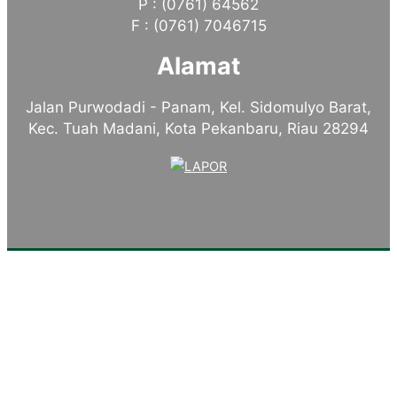
P : (0761) 64562
F : (0761) 7046715
Alamat
Jalan Purwodadi - Panam, Kel. Sidomulyo Barat,
Kec. Tuah Madani, Kota Pekanbaru, Riau 28294
Tentang Kampus
Sambutan Kepala Sekolah
Sejarah Singkat
Visi, Misi dan Tujuan
Identitas Sekolah