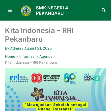
Skip
SMK NEGERI 4
to
PEKANBARU
content
Kita Indonesia – RRI
Pekanbaru
By
Admin
/
August 21, 2025
Home
Informasi
Agenda
Kita Indonesia – RRI Pekanbaru