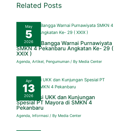
Related Posts
May
5
2026
Haru dan Bangga Warnai Purnawiyata
SMKN 4 Pekanbaru Angkatan Ke- 29 (
XXIX )
Agenda
,
Artikel
,
Pengumuman
/ By
Media Center
Apr
13
2026
Sosialisasi UKK dan Kunjungan
Spesial PT Mayora di SMKN 4
Pekanbaru
Agenda
,
Informasi
/ By
Media Center