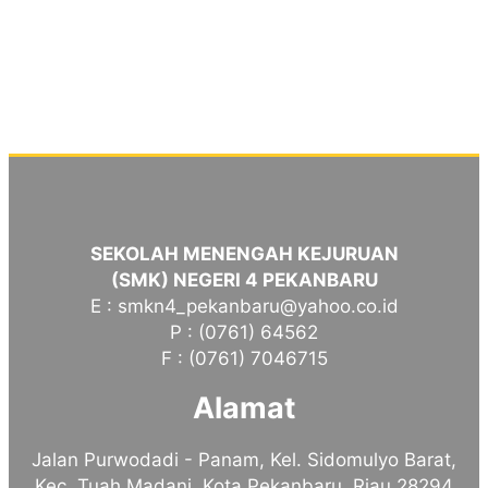
SEKOLAH MENENGAH KEJURUAN
(SMK) NEGERI 4 PEKANBARU
E : smkn4_pekanbaru@yahoo.co.id
P : (0761) 64562
F : (0761) 7046715
Alamat
Jalan Purwodadi - Panam, Kel. Sidomulyo Barat,
Kec. Tuah Madani, Kota Pekanbaru, Riau 28294