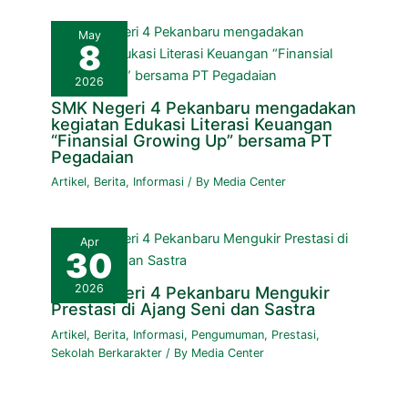
May
8
2026
SMK Negeri 4 Pekanbaru mengadakan
kegiatan Edukasi Literasi Keuangan
“Finansial Growing Up” bersama PT
Pegadaian
Artikel
,
Berita
,
Informasi
/ By
Media Center
Apr
30
2026
SMK Negeri 4 Pekanbaru Mengukir
Prestasi di Ajang Seni dan Sastra
Artikel
,
Berita
,
Informasi
,
Pengumuman
,
Prestasi
,
Sekolah Berkarakter
/ By
Media Center