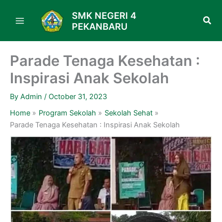
Skip
SMK NEGERI 4
to
PEKANBARU
content
Parade Tenaga Kesehatan :
Inspirasi Anak Sekolah
By
Admin
/
October 31, 2023
Home
Program Sekolah
Sekolah Sehat
Parade Tenaga Kesehatan : Inspirasi Anak Sekolah