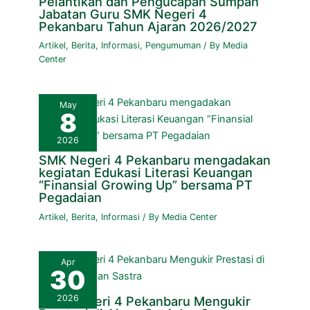
Pelantikan dan Pengucapan Sumpah
Jabatan Guru SMK Negeri 4
Pekanbaru Tahun Ajaran 2026/2027
Artikel
,
Berita
,
Informasi
,
Pengumuman
/ By
Media
Center
May
8
2026
SMK Negeri 4 Pekanbaru mengadakan
kegiatan Edukasi Literasi Keuangan
“Finansial Growing Up” bersama PT
Pegadaian
Artikel
,
Berita
,
Informasi
/ By
Media Center
Apr
30
2026
SMK Negeri 4 Pekanbaru Mengukir