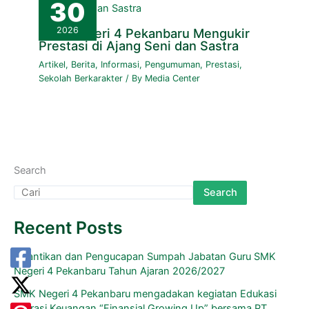
30
2026
SMK Negeri 4 Pekanbaru Mengukir
Prestasi di Ajang Seni dan Sastra
Artikel
,
Berita
,
Informasi
,
Pengumuman
,
Prestasi
,
Sekolah Berkarakter
/ By
Media Center
Search
Search
Recent Posts
Pelantikan dan Pengucapan Sumpah Jabatan Guru SMK
Negeri 4 Pekanbaru Tahun Ajaran 2026/2027
SMK Negeri 4 Pekanbaru mengadakan kegiatan Edukasi
Literasi Keuangan “Finansial Growing Up” bersama PT