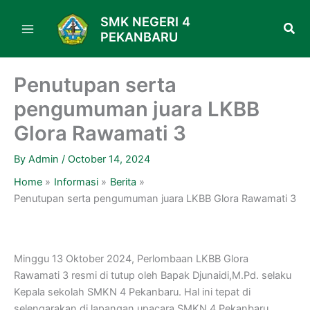
Skip
SMK NEGERI 4
to
PEKANBARU
content
Penutupan serta
pengumuman juara LKBB
Glora Rawamati 3
By
Admin
/
October 14, 2024
Home
Informasi
Berita
Penutupan serta pengumuman juara LKBB Glora Rawamati 3
Minggu 13 Oktober 2024, Perlombaan LKBB Glora
Rawamati 3 resmi di tutup oleh Bapak Djunaidi,M.Pd. selaku
Kepala sekolah SMKN 4 Pekanbaru. Hal ini tepat di
selengarakan di lapangan upacara SMKN 4 Pekanbaru.