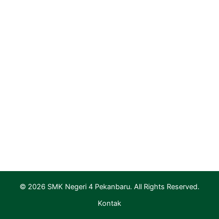
Dinas Pendidikan Provinsi Riau
PGRI Provinsi Riau
Rumah Vokasi Riau
Lapak Vokasi Riau
Info GTK Kemdikbud
Aplikasi Layanan PTK & Jabfung
Pendaftaran
Informasi Pendaftaran
Informasi Hasil Seleksi, Daftar Ulang dan MPLS
© 2026 SMK Negeri 4 Pekanbaru. All Rights Reserved.
Kontak