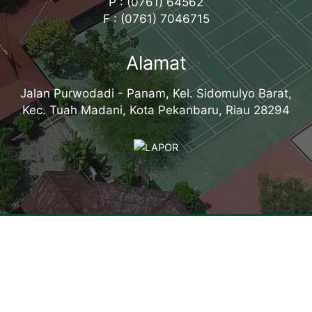
P : (0761) 64562
F : (0761) 7046715
Alamat
Jalan Purwodadi - Panam, Kel. Sidomulyo Barat,
Kec. Tuah Madani, Kota Pekanbaru, Riau 28294
Tentang Kampus
Sambutan Kepala Sekolah
Sejarah Singkat
Visi, Misi dan Tujuan