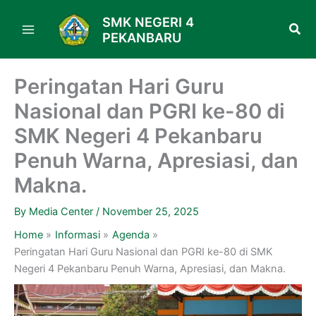
Skip
SMK NEGERI 4
to
PEKANBARU
content
Peringatan Hari Guru
Nasional dan PGRI ke-80 di
SMK Negeri 4 Pekanbaru
Penuh Warna, Apresiasi, dan
Makna.
By
Media Center
/
November 25, 2025
Home
Informasi
Agenda
Peringatan Hari Guru Nasional dan PGRI ke-80 di SMK
Negeri 4 Pekanbaru Penuh Warna, Apresiasi, dan Makna.