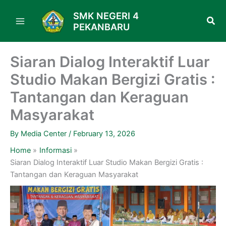
Skip
SMK NEGERI 4
to
PEKANBARU
content
Siaran Dialog Interaktif Luar
Studio Makan Bergizi Gratis :
Tantangan dan Keraguan
Masyarakat
By
Media Center
/
February 13, 2026
Home
Informasi
Siaran Dialog Interaktif Luar Studio Makan Bergizi Gratis :
Tantangan dan Keraguan Masyarakat