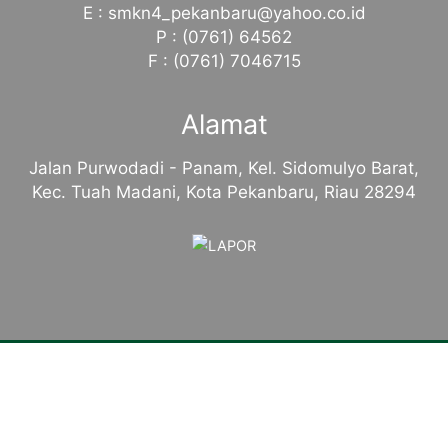
E : smkn4_pekanbaru@yahoo.co.id
P : (0761) 64562
F : (0761) 7046715
Alamat
Jalan Purwodadi - Panam, Kel. Sidomulyo Barat,
Kec. Tuah Madani, Kota Pekanbaru, Riau 28294
Tentang Kampus
Sambutan Kepala Sekolah
Sejarah Singkat