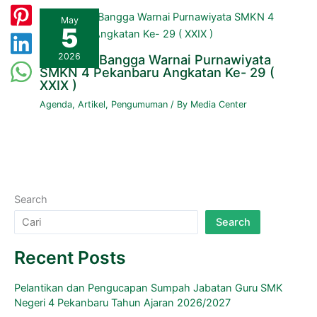
May
5
2026
Haru dan Bangga Warnai Purnawiyata
SMKN 4 Pekanbaru Angkatan Ke- 29 (
XXIX )
Agenda
,
Artikel
,
Pengumuman
/ By
Media Center
Search
Search
Recent Posts
Pelantikan dan Pengucapan Sumpah Jabatan Guru SMK
Negeri 4 Pekanbaru Tahun Ajaran 2026/2027