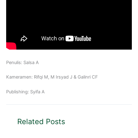
Penulis: Salsa A
Kameramen: Rifqi M, M Irsyad J & Galinri CF
Publishing: Syifa A
Related Posts