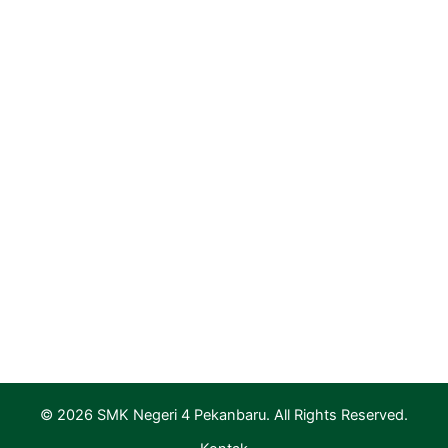
Portal Pemerintah Provinsi Riau
Dinas Pendidikan Provinsi Riau
PGRI Provinsi Riau
Rumah Vokasi Riau
Lapak Vokasi Riau
Info GTK Kemdikbud
Aplikasi Layanan PTK & Jabfung
Pendaftaran
Informasi Pendaftaran
Informasi Hasil Seleksi, Daftar Ulang dan MPLS
© 2026 SMK Negeri 4 Pekanbaru. All Rights Reserved.