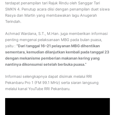
terdapat penampilan tari Rajuk Rindu oleh Sanggar Tari
SMKN 4. Penutup acara diisi dengan penampilan duet siswa
Rasya dan Martin yang membawakan lagu Anugerah
Terindah.
Achmad Wardana, S.T., M.Han. juga memberikan informasi
penting mengenai pelaksanaan MBG pada bulan puasa,
yaitu :
“Dari tanggal 16–21 pelayanan MBG dihentikan
sementara, kemudian dilanjutkan kembali pada tanggal 23
dengan mekanisme pemberian makanan kering yang
nantinya dikonsumsi setelah berbuka puasa.”
Informasi selengkapnya dapat disimak melalui RRI
Pekanbaru Pro 1 (FM 99.1 MHz) serta siaran langsung
melalui kanal YouTube RRI Pekanbaru.