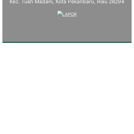
Kec. Tuah Madani, Kota Pekanbaru, Riau 28294
Tentang Kampus
Sambutan Kepala Sekolah
Sejarah Singkat
Visi, Misi dan Tujuan
Identitas Sekolah
Makna Lambang
Mars SMKN 4 Pekanbaru
Komite Sekolah
Konsentrasi Keahlian