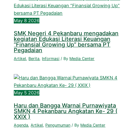
May
8
2026
SMK Negeri 4 Pekanbaru mengadakan
kegiatan Edukasi Literasi Keuangan
“Finansial Growing Up” bersama PT
Pegadaian
Artikel
,
Berita
,
Informasi
/ By
Media Center
May
5
2026
Haru dan Bangga Warnai Purnawiyata
SMKN 4 Pekanbaru Angkatan Ke- 29 (
XXIX )
Agenda
,
Artikel
,
Pengumuman
/ By
Media Center