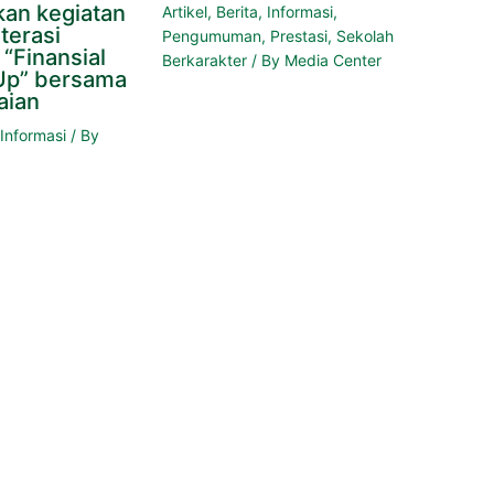
an kegiatan
Artikel
,
Berita
,
Informasi
,
terasi
Pengumuman
,
Prestasi
,
Sekolah
“Finansial
Berkarakter
/ By
Media Center
Up” bersama
aian
,
Informasi
/ By