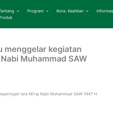
Tentang
Program
Kons. Keahlian
Informas
Produk
 menggelar kegiatan
raj Nabi Muhammad SAW
mperingati Isra Mi’raj Nabi Muhammad SAW 1447 H