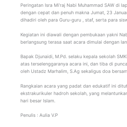
Peringatan Isra Mi’raj Nabi Muhammad SAW di l
dengan cepat dan penuh makna Jumat, 23 Januar
dihadiri oleh para Guru-guru , staf, serta para sisw
Kegiatan ini diawali dengan pembukaan yakni Nab
berlangsung terasa saat acara dimulai dengan lan
Bapak Djunaidi, M.Pd. selaku kepala sekolah SM
atas terselenggaranya acara ini, dan tiba di pu
oleh Ustadz Marhalim, S.Ag sekaligus doa bersa
Rangkaian acara yang padat dan edukatif ini di
ekstrakurikuler hadroh sekolah, yang melantun
hari besar Islam.
Penulis : Aulia V.P