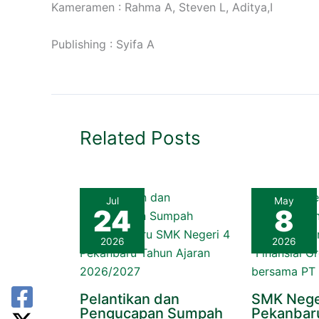
Kameramen : Rahma A, Steven L, Aditya,I
Publishing : Syifa A
Related Posts
Jul
May
24
8
2026
2026
Pelantikan dan
SMK Nege
Pengucapan Sumpah
Pekanbar