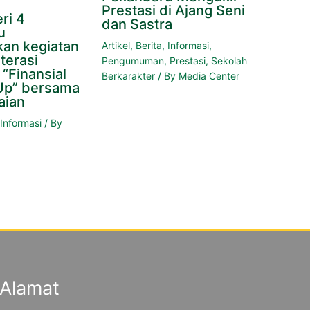
Prestasi di Ajang Seni
ri 4
dan Sastra
u
an kegiatan
Artikel
,
Berita
,
Informasi
,
terasi
Pengumuman
,
Prestasi
,
Sekolah
“Finansial
Berkarakter
/ By
Media Center
Up” bersama
aian
,
Informasi
/ By
Alamat