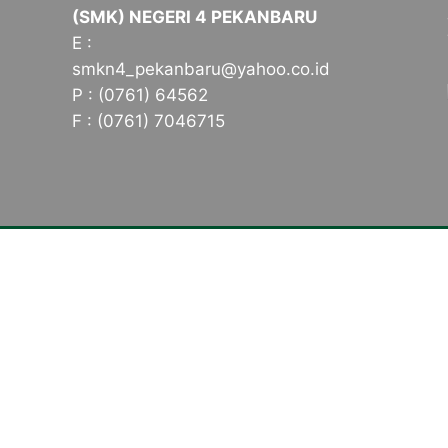
(SMK) NEGERI 4 PEKANBARU
E :
smkn4_pekanbaru@yahoo.co.id
P : (0761) 64562
F : (0761) 7046715
Tentang Kampus
Konsen
Sambutan Kepala Sekolah
Teknik K
Sejarah Singkat
Teknik K
Visi, Misi dan Tujuan
(TKP)
Identitas Sekolah
Kriya Kre
Makna Lambang
Kriya Kr