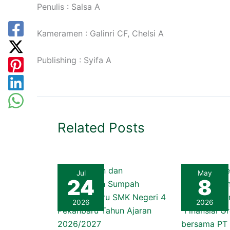
Penulis : Salsa A
Kameramen : Galinri CF, Chelsi A
Publishing : Syifa A
Related Posts
Jul
May
24
8
2026
2026