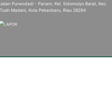
Jalan Purwodadi - Panam, Kel. Sidomulyo Barat, Kec.
Tuah Madani, Kota Pekanbaru, Riau 28294
trasi Keahlian
Tautan Langsung
omputer dan Jaringan (TKJ)
Dirjen Vokasi Kemdikbud
onstruksi dan Perumahan
Portal Layanan GTK Kemen
Portal Pemerintah Provinsi 
atif Batik & Tekstil (KKBT)
Dinas Pendidikan Provinsi R
eatif Kayu & Rotan (KKKR)
PGRI Provinsi Riau