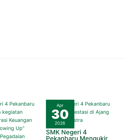
Apr
30
2026
SMK Negeri 4
Pekanbaru Mengukir