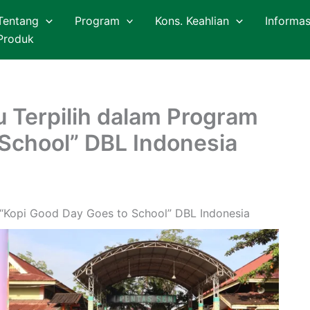
Tentang
Program
Kons. Keahlian
Informas
Produk
 Terpilih dalam Program
School” DBL Indonesia
 “Kopi Good Day Goes to School” DBL Indonesia