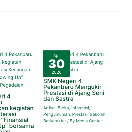
Apr
30
2026
SMK Negeri 4
Pekanbaru Mengukir
Prestasi di Ajang Seni
ri 4
dan Sastra
u
an kegiatan
Artikel
,
Berita
,
Informasi
,
terasi
Pengumuman
,
Prestasi
,
Sekolah
“Finansial
Berkarakter
/ By
Media Center
Up” bersama
aian