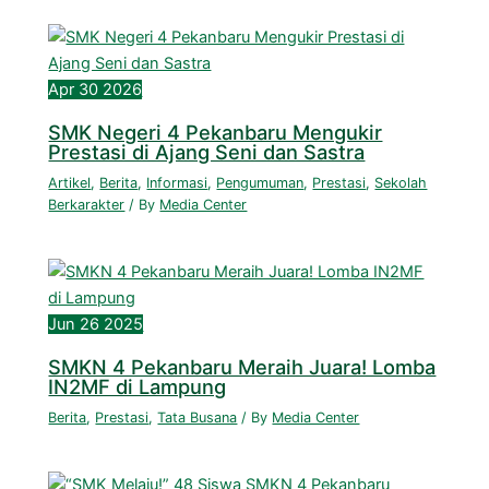
Apr
30
2026
SMK Negeri 4 Pekanbaru Mengukir
Prestasi di Ajang Seni dan Sastra
Artikel
,
Berita
,
Informasi
,
Pengumuman
,
Prestasi
,
Sekolah
Berkarakter
/ By
Media Center
Jun
26
2025
SMKN 4 Pekanbaru Meraih Juara! Lomba
IN2MF di Lampung
Berita
,
Prestasi
,
Tata Busana
/ By
Media Center