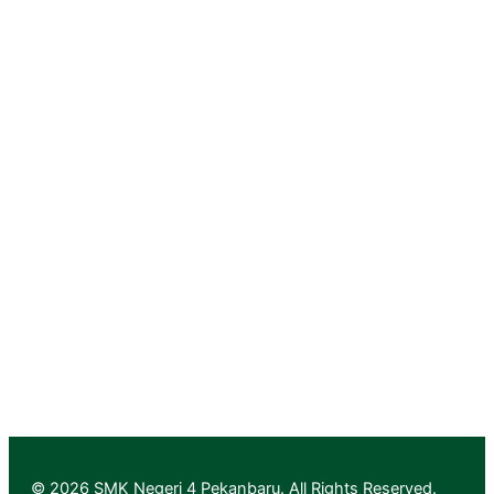
Portal Pemerintah Provinsi Riau
Dinas Pendidikan Provinsi Riau
PGRI Provinsi Riau
Rumah Vokasi Riau
Lapak Vokasi Riau
Info GTK Kemdikbud
Aplikasi Layanan PTK & Jabfung
Pendaftaran
Informasi Pendaftaran
Informasi Hasil Seleksi, Daftar Ulang dan MPLS
© 2026 SMK Negeri 4 Pekanbaru. All Rights Reserved.