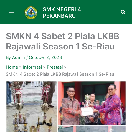
Skip
SMK NEGERI 4
to
PEKANBARU
content
SMKN 4 Sabet 2 Piala LKBB
Rajawali Season 1 Se-Riau
By
Admin
/
October 2, 2023
Home
Informasi
Prestasi
SMKN 4 Sabet 2 Piala LKBB Rajawali Season 1 Se-Riau