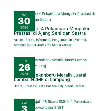
Apr
30
2026
SMK Negeri 4 Pekanbaru Mengukir
Prestasi di Ajang Seni dan Sastra
Artikel
,
Berita
,
Informasi
,
Pengumuman
,
Prestasi
,
Sekolah Berkarakter
/ By
Media Center
Jun
26
2025
SMKN 4 Pekanbaru Meraih Juara!
Lomba IN2MF di Lampung
Berita
,
Prestasi
,
Tata Busana
/ By
Media Center
Jun
3