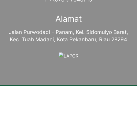
Alamat
Jalan Purwodadi - Panam, Kel. Sidomulyo Barat,
Kec. Tuah Madani, Kota Pekanbaru, Riau 28294
Tentang Kampus
Sambutan Kepala Sekolah
Sejarah Singkat
Visi, Misi dan Tujuan
Identitas Sekolah