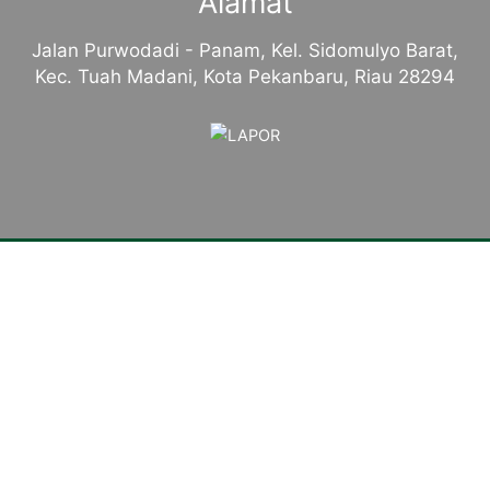
Alamat
Jalan Purwodadi - Panam, Kel. Sidomulyo Barat,
Kec. Tuah Madani, Kota Pekanbaru, Riau 28294
Tentang Kampus
Sambutan Kepala Sekolah
Sejarah Singkat
Visi, Misi dan Tujuan
Identitas Sekolah
Makna Lambang
Mars SMKN 4 Pekanbaru
Komite Sekolah