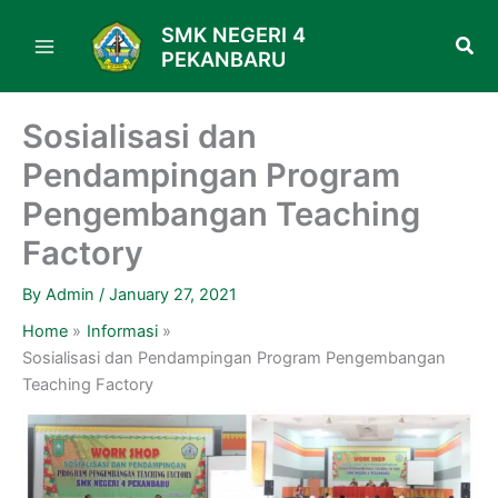
Skip
SMK NEGERI 4
to
PEKANBARU
content
Sosialisasi dan
Pendampingan Program
Pengembangan Teaching
Factory
By
Admin
/
January 27, 2021
Home
Informasi
Sosialisasi dan Pendampingan Program Pengembangan
Teaching Factory