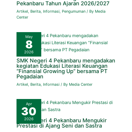
Pekanbaru Tahun Ajaran 2026/2027
Artikel
,
Berita
,
Informasi
,
Pengumuman
/ By
Media
Center
May
8
2026
SMK Negeri 4 Pekanbaru mengadakan
kegiatan Edukasi Literasi Keuangan
“Finansial Growing Up” bersama PT
Pegadaian
Artikel
,
Berita
,
Informasi
/ By
Media Center
Apr
30
2026
SMK Negeri 4 Pekanbaru Mengukir
Prestasi di Ajang Seni dan Sastra