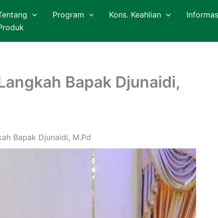
Tentang
Program
Kons. Keahlian
Informas
Produk
Langkah Bapak Djunaidi,
kah Bapak Djunaidi, M.Pd