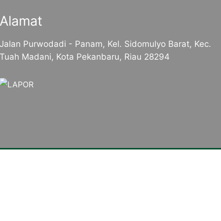
Alamat
Jalan Purwodadi - Panam, Kel. Sidomulyo Barat, Kec.
Tuah Madani, Kota Pekanbaru, Riau 28294
trasi Keahlian
Tautan Langsung
omputer dan Jaringan (TKJ)
Dirjen Vokasi Kemdikbud
onstruksi dan Perumahan
Portal Layanan GTK Kemen
Portal Pemerintah Provinsi 