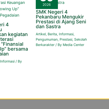
2026
SMK Negeri 4
Pekanbaru Mengukir
Prestasi di Ajang Seni
ri 4
dan Sastra
u
an kegiatan
Artikel
,
Berita
,
Informasi
,
terasi
Pengumuman
,
Prestasi
,
Sekolah
“Finansial
Berkarakter
/ By
Media Center
Up” bersama
aian
,
Informasi
/ By