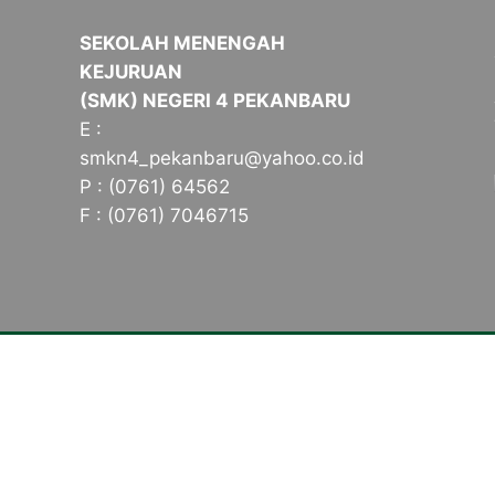
SEKOLAH MENENGAH
KEJURUAN
(SMK) NEGERI 4 PEKANBARU
E :
smkn4_pekanbaru@yahoo.co.id
P : (0761) 64562
F : (0761) 7046715
Tentang Kampus
Konsen
Sambutan Kepala Sekolah
Teknik K
Sejarah Singkat
Teknik K
Visi, Misi dan Tujuan
(TKP)