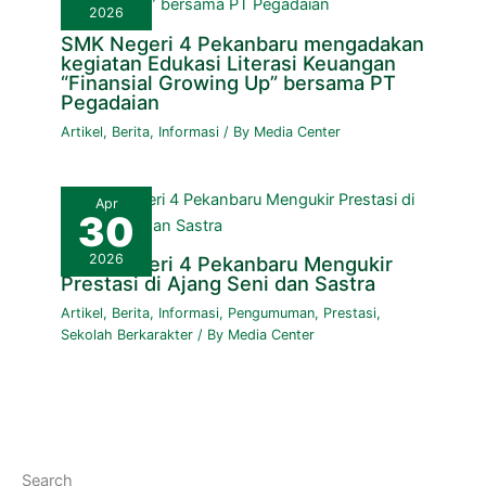
2026
SMK Negeri 4 Pekanbaru mengadakan
kegiatan Edukasi Literasi Keuangan
“Finansial Growing Up” bersama PT
Pegadaian
Artikel
,
Berita
,
Informasi
/ By
Media Center
Apr
30
2026
SMK Negeri 4 Pekanbaru Mengukir
Prestasi di Ajang Seni dan Sastra
Artikel
,
Berita
,
Informasi
,
Pengumuman
,
Prestasi
,
Sekolah Berkarakter
/ By
Media Center
Search