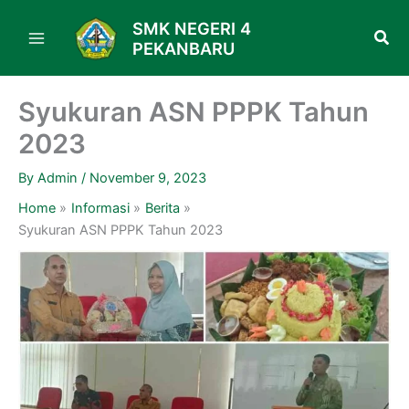
Skip
SMK NEGERI 4
to
PEKANBARU
content
Syukuran ASN PPPK Tahun
2023
By
Admin
/
November 9, 2023
Home
Informasi
Berita
Syukuran ASN PPPK Tahun 2023