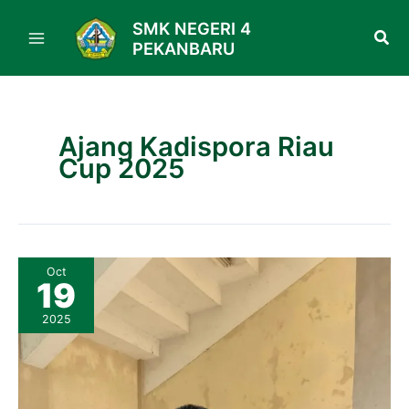
Skip
SMK NEGERI 4
to
PEKANBARU
content
Ajang Kadispora Riau
Cup 2025
SMKN
Oct
4
19
Pekanbaru
Bangga!
Fadly
2025
Gabriel
Hutagaol
Meraih
Emas
di
Ajang
Kadispora