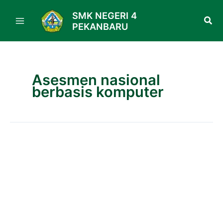
Skip
SMK NEGERI 4
to
PEKANBARU
content
Asesmen nasional
berbasis komputer
Pelaksanaan
ANBK
di
SMK
Negeri
4
Pekanbaru