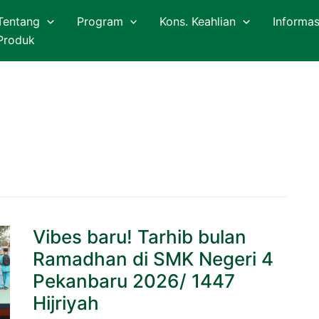
Tentang
Program
Kons. Keahlian
Informas
Produk
Vibes
Vibes baru! Tarhib bulan
baru!
Tarhib
Ramadhan di SMK Negeri 4
bulan
Ramadhan
Pekanbaru 2026/ 1447
di
Hijriyah
SMK
Negeri