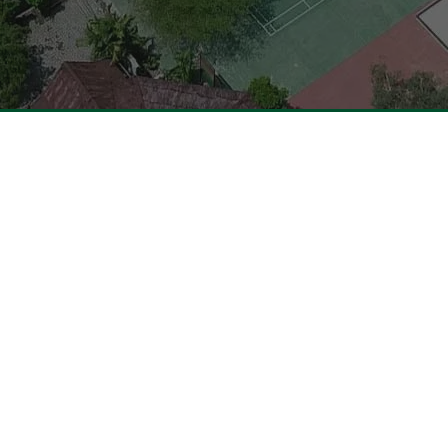
trasi Keahlian
Tautan Langsung
omputer dan Jaringan (TKJ)
Dirjen Vokasi Kemdikbud
onstruksi dan Perumahan
Portal Layanan GTK Kemen
Portal Pemerintah Provinsi 
atif Batik & Tekstil (KKBT)
Dinas Pendidikan Provinsi R
eatif Kayu & Rotan (KKKR)
PGRI Provinsi Riau
omunikasi Visual (DKV)
Rumah Vokasi Riau
an Produksi Busana (DPB)
Lapak Vokasi Riau
i (AK)
Info GTK Kemdikbud
Aplikasi Layanan PTK & Jab