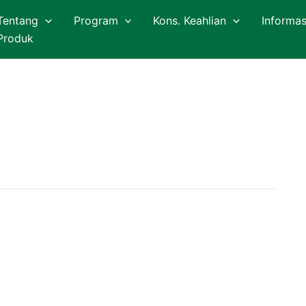
Tentang
Program
Kons. Keahlian
Informas
Produk
Basic
Basic Digital Art dan
Digital