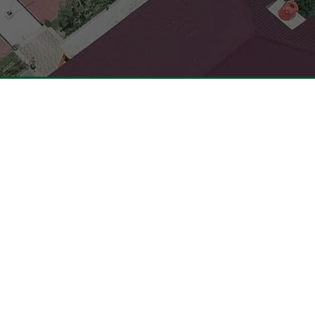
Pendaftaran
Informasi Pendaftaran
dikbud
Informasi Hasil Seleksi, Daftar Ulang
Riau
dan MPLS
iau
fung