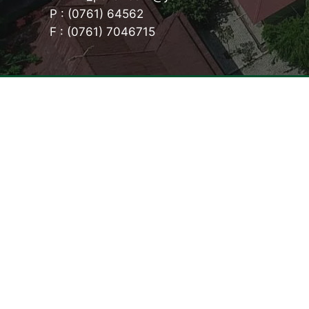
P : (0761) 64562
F : (0761) 7046715
Tentang Kampus
Konsen
Sambutan Kepala Sekolah
Teknik K
Sejarah Singkat
Teknik K
Visi, Misi dan Tujuan
(TKP)
Identitas Sekolah
Kriya Kre
Makna Lambang
Kriya Kr
Mars SMKN 4 Pekanbaru
Desain K
Komite Sekolah
Desain d
Akuntans