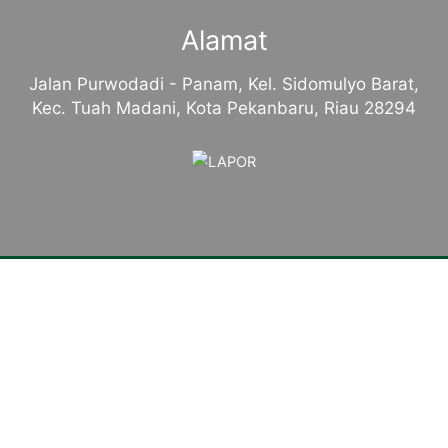
Alamat
Jalan Purwodadi - Panam, Kel. Sidomulyo Barat,
Kec. Tuah Madani, Kota Pekanbaru, Riau 28294
Tentang Kampus
Sambutan Kepala Sekolah
Sejarah Singkat
Visi, Misi dan Tujuan
Identitas Sekolah
Makna Lambang