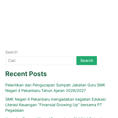
29
(
XXIX
Suasana haru dan bangga menyelimuti pelaksanaan
)
purnawiyata Tahun Pelajaran 2025/2026 angkatan ke-29 di
SMK Negeri 4 Pekanbaru pada Selasa, 5 Mei 2026. Kegiatan
yang dihadiri
Read More »
Search
Search
Recent Posts
Pelantikan dan Pengucapan Sumpah Jabatan Guru SMK
Negeri 4 Pekanbaru Tahun Ajaran 2026/2027
SMK Negeri 4 Pekanbaru mengadakan kegiatan Edukasi
Literasi Keuangan “Finansial Growing Up” bersama PT
Pegadaian