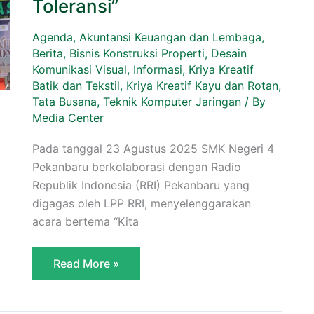
Toleransi”
Indonesia
–
Mewujudkan
Sekolah
Agenda
,
Akuntansi Keuangan dan Lembaga
,
Sebagai
Berita
,
Bisnis Konstruksi Properti
,
Desain
Ruang
Komunikasi Visual
,
Informasi
,
Kriya Kreatif
Toleransi”
Batik dan Tekstil
,
Kriya Kreatif Kayu dan Rotan
,
Tata Busana
,
Teknik Komputer Jaringan
/ By
Media Center
Pada tanggal 23 Agustus 2025 SMK Negeri 4
Pekanbaru berkolaborasi dengan Radio
Republik Indonesia (RRI) Pekanbaru yang
digagas oleh LPP RRI, menyelenggarakan
acara bertema “Kita
Read More »