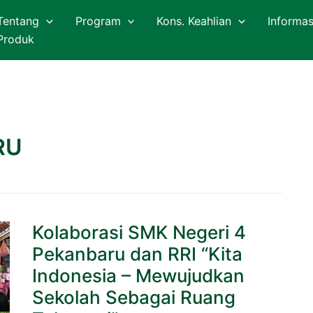
Tentang
Program
Kons. Keahlian
Informas
Produk
RU
Kolaborasi
Kolaborasi SMK Negeri 4
SMK
Negeri
Pekanbaru dan RRI “Kita
4
Pekanbaru
Indonesia – Mewujudkan
dan
Sekolah Sebagai Ruang
RRI
“Kita