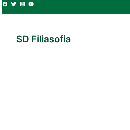
SD Filiasofia
Jan
26
2026
Luar Biasa! SD Filiasofia di SMK