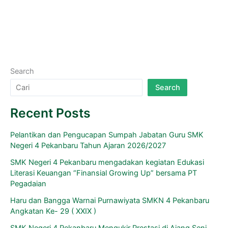
sekolah, Bapak Djunaidi, M.Pd, untuk “Mempererat
solidaritas dalam bingkai silaturahmi keluarga besar SMKN 4
Pekanbaru,”
Read More »
Search
Search
Recent Posts
Pelantikan dan Pengucapan Sumpah Jabatan Guru SMK
Negeri 4 Pekanbaru Tahun Ajaran 2026/2027
SMK Negeri 4 Pekanbaru mengadakan kegiatan Edukasi
Literasi Keuangan “Finansial Growing Up” bersama PT
Pegadaian
Haru dan Bangga Warnai Purnawiyata SMKN 4 Pekanbaru
Angkatan Ke- 29 ( XXIX )
SMK Negeri 4 Pekanbaru Mengukir Prestasi di Ajang Seni