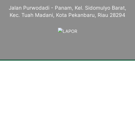
Jalan Purwodadi - Panam, Kel. Sidomulyo Barat,
Kec. Tuah Madani, Kota Pekanbaru, Riau 28294
Tentang Kampus
Sambutan Kepala Sekolah
Sejarah Singkat
Visi, Misi dan Tujuan
Identitas Sekolah
Makna Lambang
Mars SMKN 4 Pekanbaru
Komite Sekolah