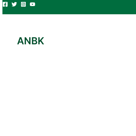
ANBK
Aug
7
2025
Pelaksanaan ANBK di SMK Neger